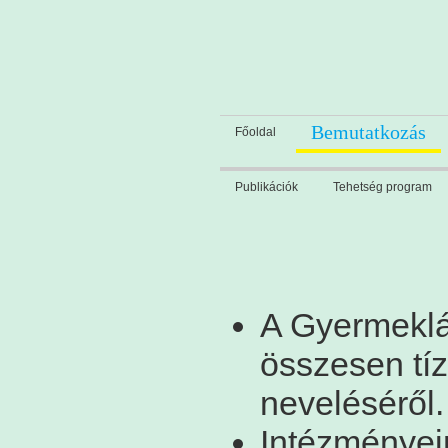
Bemutatkozás
Főoldal
Publikációk
Tehetség program
A Gyermeklá
összesen tí
neveléséről.
Intézményein