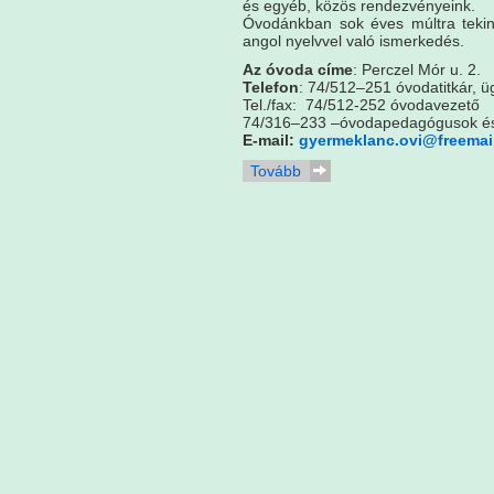
és egyéb, közös rendezvényeink.
Óvodánkban sok éves múltra tekin
angol nyelvvel való ismerkedés.
Az óvoda címe
: Perczel Mór u. 2.
Telefon
: 74/512–251 óvodatitkár, üg
Tel./fax: 74/512-252 óvodavezető
74/316–233 –óvodapedagógusok és
E-mail:
gyermeklanc.ovi@freemai
Tovább