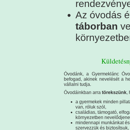
rendezvényei
Az óvodás é
táborban
ve
környezetben
Küldetésn
Óvodánk, a Gyermeklánc Óvo
befogad, akinek nevelését a he
vállalni tudja.
Óvodáinkban arra
törekszünk
,
a gyermekek minden pillat
van, róluk szól,
családias, támogató, elfo
környezetben nevelődjene
mindennapi munkánkat és 
szervezzük és biztosítsuk