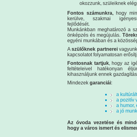
okozzunk, szüleiknek elég
Fontos számunkra,
hogy min
kerülve, szakmai igényess
fejlődését.
Munkánkban meghatározó a sza
önképzés és megújulás.
Törek
egyéni munkában és a közösség
A
szülőknek partnerei
vagyunk 
kapcsolatot folyamatosan erősítj
Fontosnak tartjuk
, hogy az i
feltételeivel hatékonyan él
kihasználjunk ennek gazdagítás
Mindezek
garanciái
:
a kultúrál
a pozitív
a humor, 
a jó munk
Az óvoda vezetése és minde
hogy a város ismert és elisme