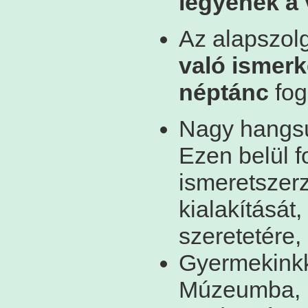
legyenek a v
Az alapszolg
való
ismerk
néptánc
fog
Nagy hangsú
Ezen belül f
ismeretszer
kialakítását,
szeretetére
Gyermekinkke
Múzeumba, k