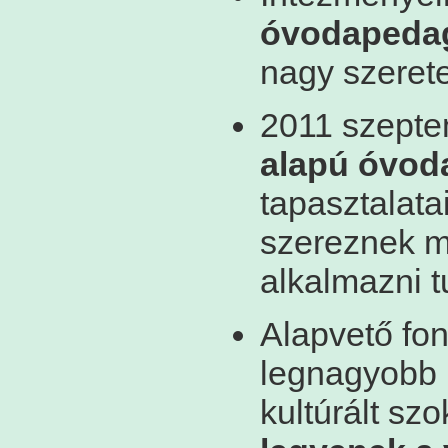
óvodapeda
nagy szerete
2011 szepte
alapú óvod
tapasztalata
szereznek m
alkalmazni t
Alapvető fo
legnagyobb 
kultúrált sz