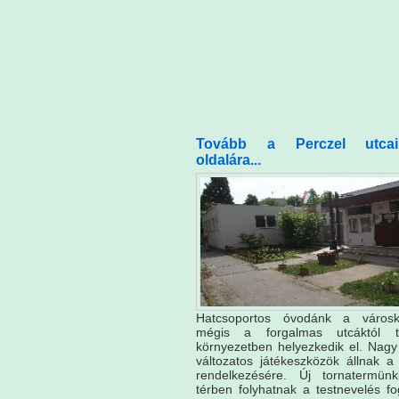
Tovább a Perczel utca
oldalára...
Hatcsoportos óvodánk a városk
mégis a forgalmas utcáktól t
környezetben helyezkedik el. Nag
változatos játékeszközök állnak 
rendelkezésére. Új tornatermün
térben folyhatnak a testnevelés fo