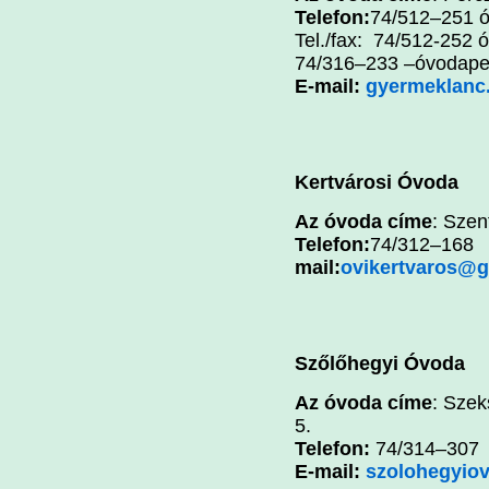
Telefon:
74/512–251 óv
Tel./fax: 74/512-252 
74/316–233 –óvodape
E-mail:
gyermeklanc
Kertvárosi Óvoda
Az óvoda címe
: Szen
Telefon:
74/
mail:
ovikertvaros@
Szőlőhegyi Óvoda
Az óvoda címe
: Szek
5.
Telefon:
74/314–307
E-mail:
szolohegyiov