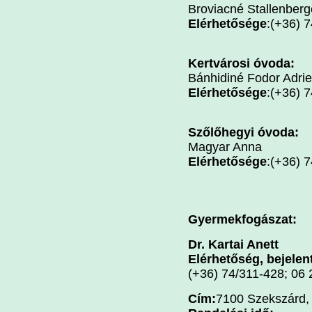
Broviacné Stallenberg
Elérhetősége
:(+36) 
Kertvárosi óvoda:
Bánhidiné Fodor Adri
Elérhetősége
:(+36) 
Szőlőhegyi óvoda:
Magyar Anna
Elérhetősége
:(+36) 
Gyermekfogászat:
Dr. Kartai Anett
Elérhetőség, bejelen
(+36) 74/311-428; 06
Cím:
7100 Szekszárd,