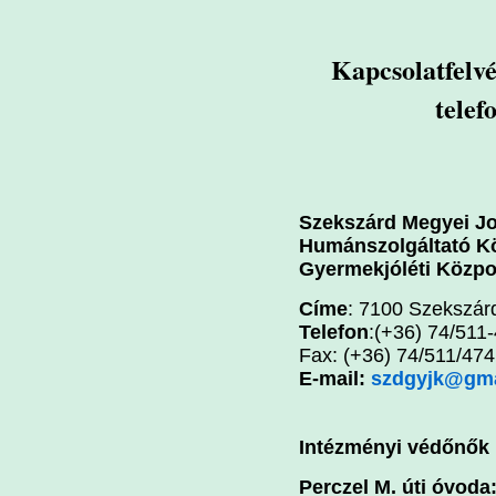
Kapcsolatfelv
telef
Szekszárd Megyei J
Humánszolgáltató Kö
Gyermekjóléti Közpo
Címe
: 7100 Szekszárd
Telefon
:(+36) 74/511
Fax: (+36) 74/511/474
E-mail:
szdgyjk@gma
Intézményi védőnők 
Perczel M. úti óvoda